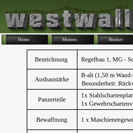
Home
Museen
Bunker
Bezeichnung
Regelbau 1, MG - Sc
B-alt (1,50 m Wand-
Ausbaustärke
Besonderheit: Rüc
1x Stahlschartenpla
Panzerteile
1x Gewehrschartenv
Bewaffnung
1 x Maschienengew